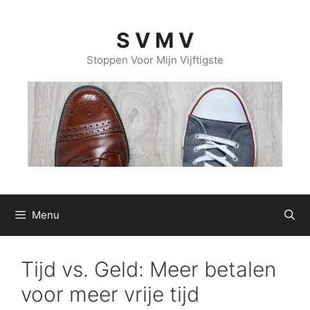
Ga
naar
S V M V
de
inhoud
Stoppen Voor Mijn Vijftigste
Menu
Tijd vs. Geld: Meer betalen
voor meer vrije tijd