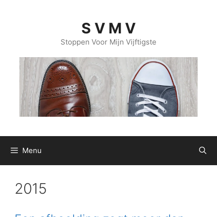
Ga
naar
S V M V
de
inhoud
Stoppen Voor Mijn Vijftigste
Menu
2015