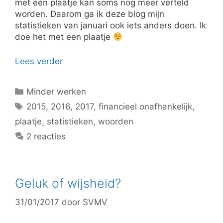
met één plaatje kan soms nog meer verteld
worden. Daarom ga ik deze blog mijn
statistieken van januari ook iets anders doen. Ik
doe het met een plaatje
Lees verder
Categorieën
Minder werken
Tags
2015
,
2016
,
2017
,
financieel onafhankelijk
,
plaatje
,
statistieken
,
woorden
2 reacties
Geluk of wijsheid?
31/01/2017
door
SVMV