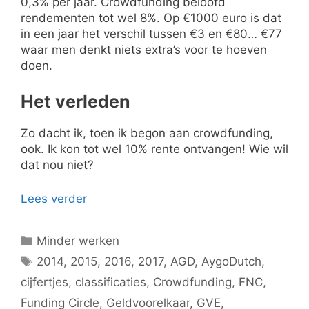
0,3% per jaar. Crowdfunding beloofd
rendementen tot wel 8%. Op €1000 euro is dat
in een jaar het verschil tussen €3 en €80… €77
waar men denkt niets extra’s voor te hoeven
doen.
Het verleden
Zo dacht ik, toen ik begon aan crowdfunding,
ook. Ik kon tot wel 10% rente ontvangen! Wie wil
dat nou niet?
Lees verder
Categorieën
Minder werken
Tags
2014
,
2015
,
2016
,
2017
,
AGD
,
AygoDutch
,
cijfertjes
,
classificaties
,
Crowdfunding
,
FNC
,
Funding Circle
,
Geldvoorelkaar
,
GVE
,