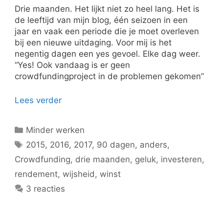
Drie maanden. Het lijkt niet zo heel lang. Het is
de leeftijd van mijn blog, één seizoen in een
jaar en vaak een periode die je moet overleven
bij een nieuwe uitdaging. Voor mij is het
negentig dagen een yes gevoel. Elke dag weer.
“Yes! Ook vandaag is er geen
crowdfundingproject in de problemen gekomen”
Lees verder
Categorieën
Minder werken
Tags
2015
,
2016
,
2017
,
90 dagen
,
anders
,
Crowdfunding
,
drie maanden
,
geluk
,
investeren
,
rendement
,
wijsheid
,
winst
3 reacties