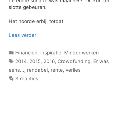
de echte schade was maar €63. Dit kon ten
slotte gebeuren.
Het hoorde erbij, totdat
Lees verder
Categorieën
Financiën
,
Inspiratie
,
Minder werken
Tags
2014
,
2015
,
2016
,
Crowdfunding
,
Er was
eens...
,
rendabel
,
rente
,
verlies
3 reacties