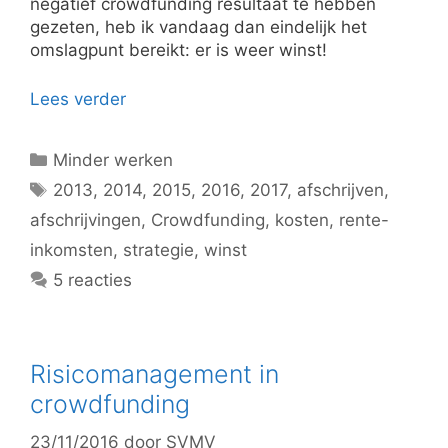
negatief crowdfunding resultaat te hebben
gezeten, heb ik vandaag dan eindelijk het
omslagpunt bereikt: er is weer winst!
Lees verder
Categorieën
Minder werken
Tags
2013
,
2014
,
2015
,
2016
,
2017
,
afschrijven
,
afschrijvingen
,
Crowdfunding
,
kosten
,
rente-
inkomsten
,
strategie
,
winst
5 reacties
Risicomanagement in
crowdfunding
23/11/2016
door
SVMV