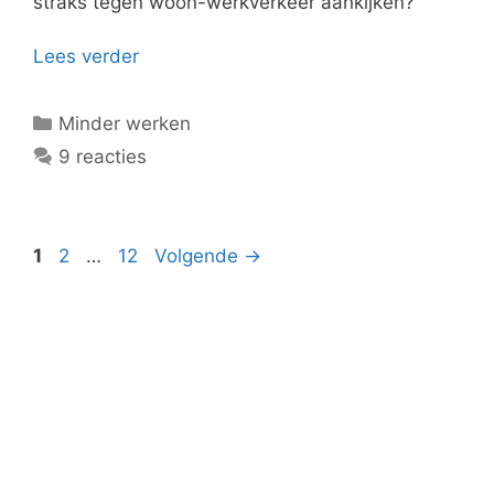
straks tegen woon-werkverkeer aankijken?
Lees verder
Categorieën
Minder werken
9 reacties
Pagina
Pagina
Pagina
1
2
…
12
Volgende
→