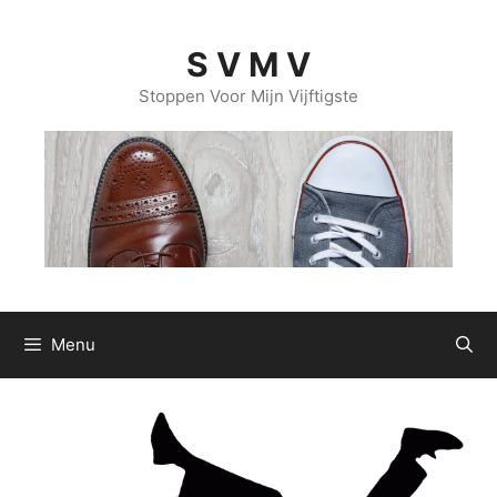
Ga
naar
S V M V
de
inhoud
Stoppen Voor Mijn Vijftigste
Menu