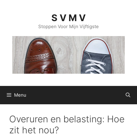
Ga
naar
S V M V
de
inhoud
Stoppen Voor Mijn Vijftigste
Menu
Overuren en belasting: Hoe
zit het nou?