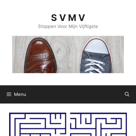
Ga
naar
S V M V
de
inhoud
Stoppen Voor Mijn Vijftigste
Menu