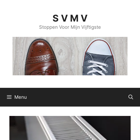
Ga
naar
S V M V
de
inhoud
Stoppen Voor Mijn Vijftigste
Menu