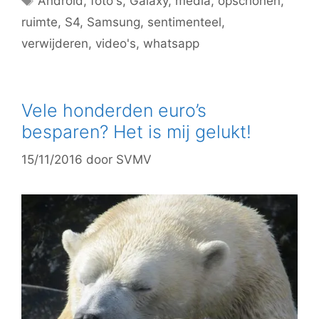
Android
,
foto's
,
Galaxy
,
media
,
opschonen
,
ruimte
,
S4
,
Samsung
,
sentimenteel
,
verwijderen
,
video's
,
whatsapp
Vele honderden euro’s
besparen? Het is mij gelukt!
15/11/2016
door
SVMV