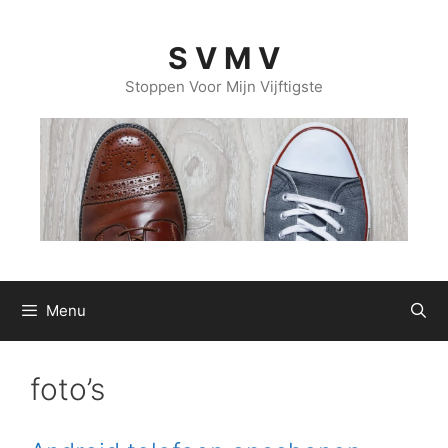
Ga
naar
S V M V
de
inhoud
Stoppen Voor Mijn Vijftigste
Menu
foto’s