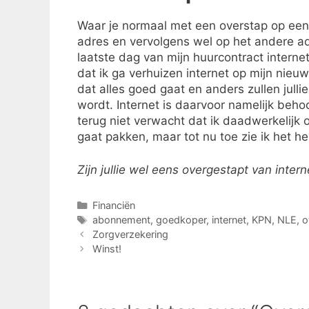
Waar je normaal met een overstap op een
adres en vervolgens wel op het andere ad
laatste dag van mijn huurcontract interne
dat ik ga verhuizen internet op mijn nieuw
dat alles goed gaat en anders zullen jul
wordt. Internet is daarvoor namelijk behoo
terug niet verwacht dat ik daadwerkelijk
gaat pakken, maar tot nu toe zie ik het he
Zijn jullie wel eens overgestapt van intern
Categorieën
Financiën
Tags
abonnement
,
goedkoper
,
internet
,
KPN
,
NLE
,
o
Zorgverzekering
Winst!