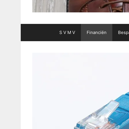
S V M V
Financiën
Besp