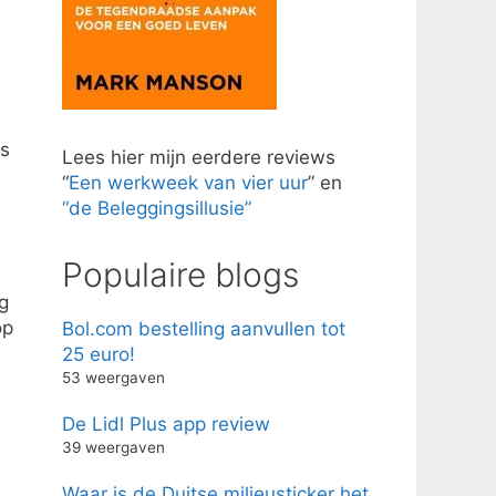
ds
Lees hier mijn eerdere reviews
“
Een werkweek van vier uur
” en
“de Beleggingsillusie”
Populaire blogs
g
op
Bol.com bestelling aanvullen tot
25 euro!
53 weergaven
De Lidl Plus app review
39 weergaven
Waar is de Duitse milieusticker het