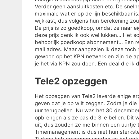
Verder geen aansluitkosten etc. De snelhei
maximale wat er op de lijn beschikbaar is
wijkkast, dus volgens hun berekening zo
De prijs is zo goedkoop, omdat ze naar e
deze prijs denk ik ook wel lukken… Het sch
behoorlijk goedkoop abonnement… Een rede
mail adres. Maar aangezien ik deze toch ni
gewoon op het KPN netwerk en zijn de app
je het via KPN zou doen. Een deal die ik d
Tele2 opzeggen
Het opzeggen van Tele2 leverde enige erg
geven dat je op wilt zeggen. Zodra je die 
uur terugbellen. Nu was het 30 december 
opbrengen als ze pas de 31e bellen. Dit w
uit, dus zouden ze me binnen een uurtje 
Timemanagement is dus niet hun sterkste
Tijdens heb opzeggen vonden ze het natu