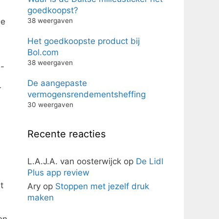
goedkoopst?
38 weergaven
de
Het goedkoopste product bij
Bol.com
38 weergaven
e-
De aangepaste
r
vermogensrendementsheffing
30 weergaven
Recente reacties
L.A.J.A. van oosterwijck
op
De Lidl
Plus app review
t
Ary
op
Stoppen met jezelf druk
maken
en