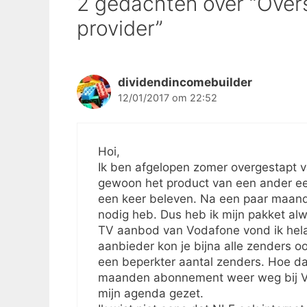
2 gedachten over “Over
provider”
dividendincomebuilder
12/01/2017 om 22:52
Hoi,
Ik ben afgelopen zomer overgestapt va
gewoon het product van een ander e
een keer beleven. Na een paar maande
nodig heb. Dus heb ik mijn pakket al
TV aanbod van Vodafone vond ik helaa
aanbieder kon je bijna alle zenders o
een beperkter aantal zenders. Hoe da
maanden abonnement weer weg bij Vo
mijn agenda gezet.