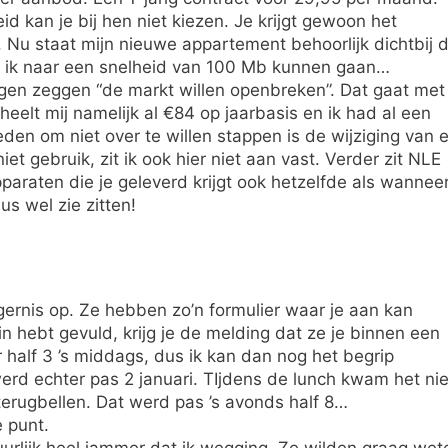
d kan je bij hen niet kiezen. Je krijgt gewoon het
. Nu staat mijn nieuwe appartement behoorlijk dichtbij 
u ik naar een snelheid van 100 Mb kunnen gaan…
igen zeggen “de markt willen openbreken”. Dat gaat met
eelt mij namelijk al €84 op jaarbasis en ik had al een
n om niet over te willen stappen is de wijziging van 
et gebruik, zit ik ook hier niet aan vast. Verder zit NLE
araten die je geleverd krijgt ook hetzelfde als wannee
us wel zie zitten!
ernis op. Ze hebben zo’n formulier waar je aan kan
in hebt gevuld, krijg je de melding dat ze je binnen een
half 3 ’s middags, dus ik kan dan nog het begrip
erd echter pas 2 januari. TIjdens de lunch kwam het nie
terugbellen. Dat werd pas ’s avonds half 8…
 punt.
urlijk heel jammer dat ik wegging. Ze wilden graag wet