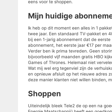
eens voor te shoppen.
Mijn huidige abonnem
Ik heb op dit moment een alles in 1 pakke
twee jaar. Een standaard TV-pakket en 4
bij een 1-jarig abonnement dat de eerste 
abonnement, het eerste jaar €17 per maa
Verder ben ik prima tevreden. Geen stori
bijvoorbeeld vijf maanden gratis HBO kij
Games of Thrones. Helemaal niet vervelen
Wat mij wel erg tegenviel zijn de verhui
en opnieuw afsluit op het nieuwe adres z
deze manier klanten niet willen binden,
Shoppen
Uiteindelijk bleek Tele2 de op een na go
Energie Maatschappij) heeft een goedkop