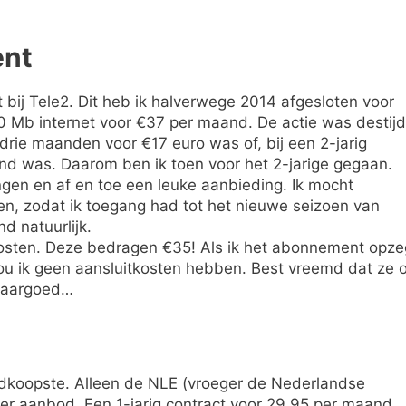
ent
t bij Tele2. Dit heb ik halverwege 2014 afgesloten voor
0 Mb internet voor €37 per maand. De actie was destij
drie maanden voor €17 euro was of, bij een 2-jarig
nd was. Daarom ben ik toen voor het 2-jarige gegaan.
ngen en af en toe een leuke aanbieding. Ik mocht
ken, zodat ik toegang had tot het nieuwe seizoen van
d natuurlijk.
skosten. Deze bedragen €35! Als ik het abonnement opze
ou ik geen aansluitkosten hebben. Best vreemd dat ze 
 maargoed…
edkoopste. Alleen de NLE (vroeger de Nederlandse
er aanbod. Een 1-jarig contract voor 29,95 per maand.