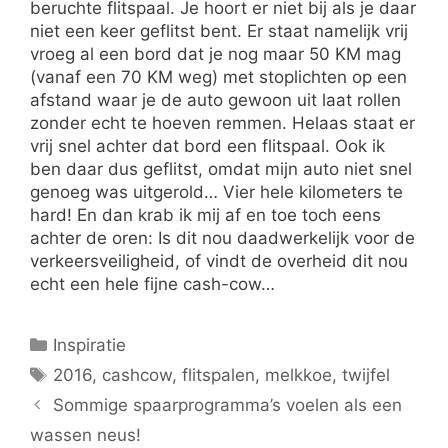
beruchte flitspaal. Je hoort er niet bij als je daar
niet een keer geflitst bent. Er staat namelijk vrij
vroeg al een bord dat je nog maar 50 KM mag
(vanaf een 70 KM weg) met stoplichten op een
afstand waar je de auto gewoon uit laat rollen
zonder echt te hoeven remmen. Helaas staat er
vrij snel achter dat bord een flitspaal. Ook ik
ben daar dus geflitst, omdat mijn auto niet snel
genoeg was uitgerold… Vier hele kilometers te
hard! En dan krab ik mij af en toe toch eens
achter de oren: Is dit nou daadwerkelijk voor de
verkeersveiligheid, of vindt de overheid dit nou
echt een hele fijne cash-cow…
Categorieën
Inspiratie
Tags
2016
,
cashcow
,
flitspalen
,
melkkoe
,
twijfel
Sommige spaarprogramma’s voelen als een
wassen neus!