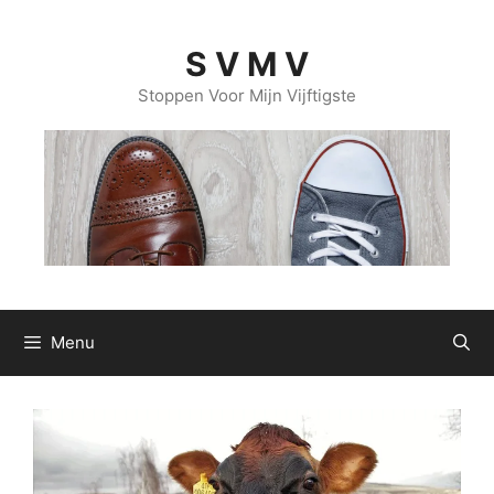
Ga
naar
S V M V
de
inhoud
Stoppen Voor Mijn Vijftigste
Menu