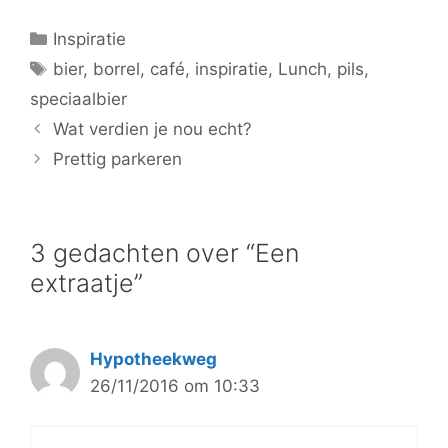
Categorieën
Inspiratie
Tags
bier
,
borrel
,
café
,
inspiratie
,
Lunch
,
pils
,
speciaalbier
Wat verdien je nou echt?
Prettig parkeren
3 gedachten over “Een
extraatje”
Hypotheekweg
26/11/2016 om 10:33