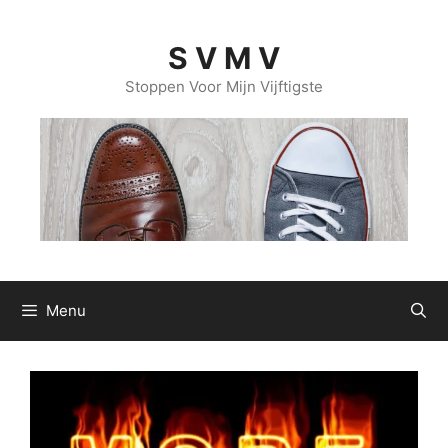
Ga
naar
S V M V
de
inhoud
Stoppen Voor Mijn Vijftigste
Menu