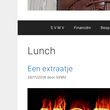
S V M V
Financiën
Besp
Lunch
Een extraatje
26/11/2016
door
SVMV