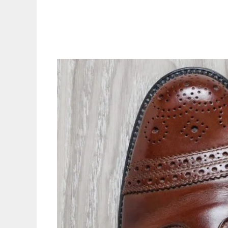
Ga
naar
de
inhoud