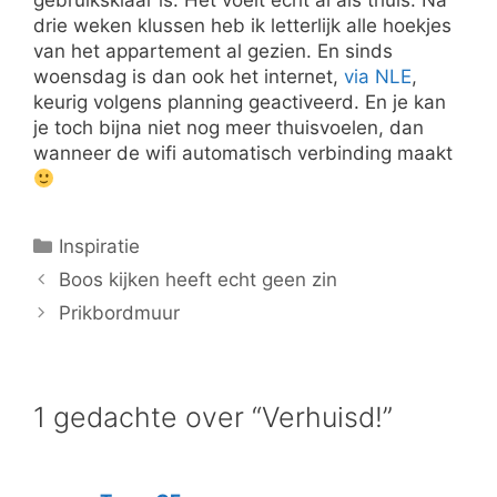
gebruiksklaar is. Het voelt echt al als thuis. Na
drie weken klussen heb ik letterlijk alle hoekjes
van het appartement al gezien. En sinds
woensdag is dan ook het internet,
via NLE
,
keurig volgens planning geactiveerd. En je kan
je toch bijna niet nog meer thuisvoelen, dan
wanneer de wifi automatisch verbinding maakt
Categorieën
Inspiratie
Boos kijken heeft echt geen zin
Prikbordmuur
1 gedachte over “Verhuisd!”