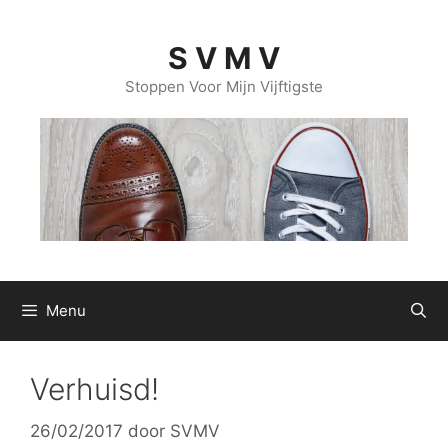
Ga
naar
S V M V
de
inhoud
Stoppen Voor Mijn Vijftigste
Menu
Verhuisd!
26/02/2017
door
SVMV