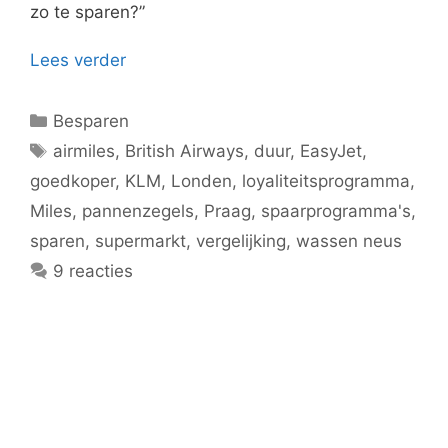
zo te sparen?”
Lees verder
Categorieën
Besparen
Tags
airmiles
,
British Airways
,
duur
,
EasyJet
,
goedkoper
,
KLM
,
Londen
,
loyaliteitsprogramma
,
Miles
,
pannenzegels
,
Praag
,
spaarprogramma's
,
sparen
,
supermarkt
,
vergelijking
,
wassen neus
9 reacties