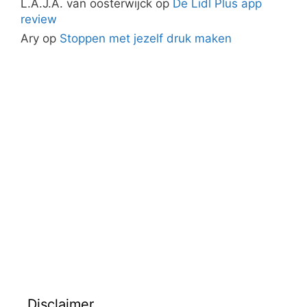
L.A.J.A. van oosterwijck
op
De Lidl Plus app
review
Ary
op
Stoppen met jezelf druk maken
Disclaimer