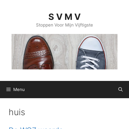
Ga
naar
S V M V
de
inhoud
Stoppen Voor Mijn Vijftigste
Menu
huis