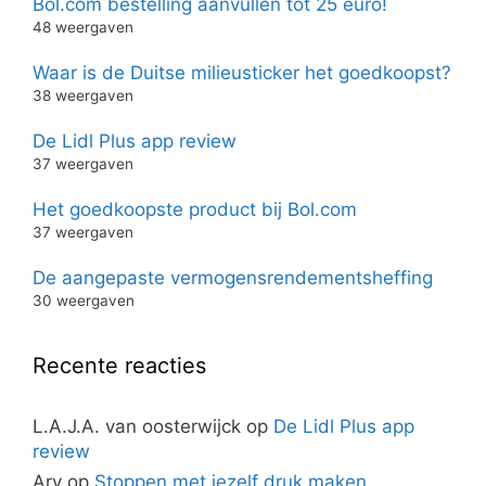
Bol.com bestelling aanvullen tot 25 euro!
48 weergaven
Waar is de Duitse milieusticker het goedkoopst?
38 weergaven
De Lidl Plus app review
37 weergaven
Het goedkoopste product bij Bol.com
37 weergaven
De aangepaste vermogensrendementsheffing
30 weergaven
Recente reacties
L.A.J.A. van oosterwijck
op
De Lidl Plus app
review
Ary
op
Stoppen met jezelf druk maken