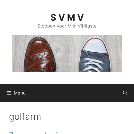
Ga
naar
S V M V
de
inhoud
Stoppen Voor Mijn Vijftigste
Menu
golfarm