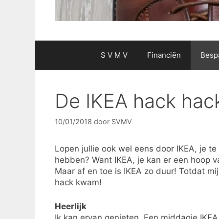
S V M V
Financiën
Besp
De IKEA hack hac
10/01/2018
door
SVMV
Lopen jullie ook wel eens door IKEA, je 
hebben? Want IKEA, je kan er een hoop v
Maar af en toe is IKEA zo duur! Totdat m
hack kwam!
Heerlijk
Ik kan ervan genieten. Een middagje IKEA.