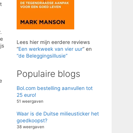
t
.
oe
Lees hier mijn eerdere reviews
js
“
Een werkweek van vier uur
” en
“de Beleggingsillusie”
Populaire blogs
e
Bol.com bestelling aanvullen tot
25 euro!
51 weergaven
Waar is de Duitse milieusticker het
goedkoopst?
38 weergaven