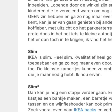
inbeelden. Lopende door de winkel zijn e
kinderen die te vervelend waren om nog 
GEEN zin hebben en ga zo nog maar even 
kent, kan je er van gaan genieten bij ande
koffiebar, met uitzicht op het parkeerterr
grote doos in het net iets te kleine aut
het er dan toch in te krijgen, ik vind het he
Slim
IKEA is slim. Heel slim. Kwalitatief heel g
toepasbaar en ga zo nog maar even door.
toe. De kleinste kamertjes kunnen ze om
die je maar nodig hebt. Ik hou ervan.
Slim²
Dan kan je nog een stapje verder gaan. Er
kastjes een bankje maken, een barretje v
tassen en de wijnfleshouder kan ook pri
Zoek vooral even naar
IKEA hacks
en verb