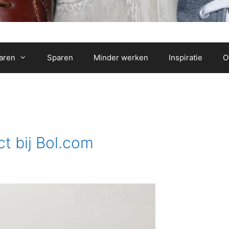
aren
Sparen
Minder werken
Inspiratie
O
t bij Bol.com