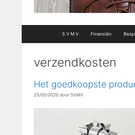
S V M V
Financiën
Besp
verzendkosten
Het goedkoopste produc
25/05/2020
door
SVMV