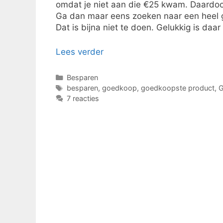
omdat je niet aan die €25 kwam. Daardoor
Ga dan maar eens zoeken naar een heel g
Dat is bijna niet te doen. Gelukkig is daar
Lees verder
Categorieën
Besparen
Tags
besparen
,
goedkoop
,
goedkoopste product
,
G
7 reacties