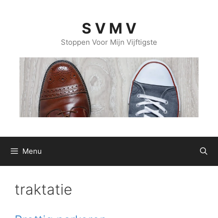
Ga
naar
S V M V
de
inhoud
Stoppen Voor Mijn Vijftigste
Menu
traktatie