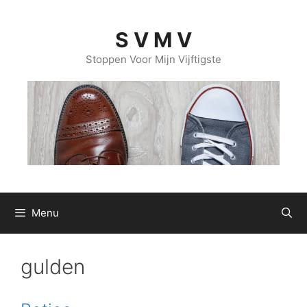
Ga
naar
S V M V
de
inhoud
Stoppen Voor Mijn Vijftigste
Menu
gulden