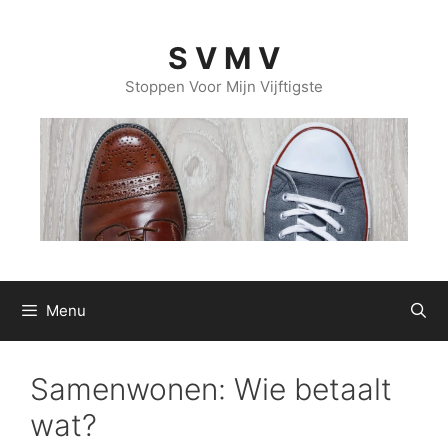
Ga
naar
S V M V
de
inhoud
Stoppen Voor Mijn Vijftigste
Menu
Samenwonen: Wie betaalt
wat?