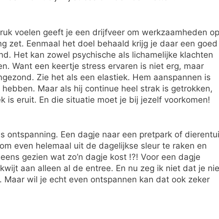
druk voelen geeft je een drijfveer om werkzaamheden o
ng zet. Eenmaal het doel behaald krijg je daar een goed
nd. Het kan zowel psychische als lichamelijke klachten
en. Want een keertje stress ervaren is niet erg, maar
ongezond. Zie het als een elastiek. Hem aanspannen is
l hebben. Maar als hij continue heel strak is getrokken,
k is eruit. En die situatie moet je bij jezelf voorkomen!
s ontspanning. Een dagje naar een pretpark of dierentui
om even helemaal uit de dagelijkse sleur te raken en
ens gezien wat zo’n dagje kost !?! Voor een dagje
wijt aan alleen al de entree. En nu zeg ik niet dat je nie
. Maar wil je echt even ontspannen kan dat ook zeker