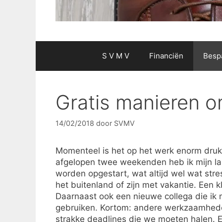
S V M V
Financiën
Besp
Gratis manieren 
14/02/2018
door
SVMV
Momenteel is het op het werk enorm druk.
afgelopen twee weekenden heb ik mijn lap
worden opgestart, wat altijd wel wat stres
het buitenland of zijn met vakantie. Een 
Daarnaast ook een nieuwe collega die ik
gebruiken. Kortom: andere werkzaamhe
strakke deadlines die we moeten halen. E