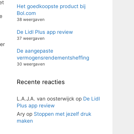
et
Het goedkoopste product bij
Bol.com
e
38 weergaven
De Lidl Plus app review
37 weergaven
er
De aangepaste
vermogensrendementsheffing
30 weergaven
Recente reacties
L.A.J.A. van oosterwijck
op
De Lidl
Plus app review
Ary
op
Stoppen met jezelf druk
maken