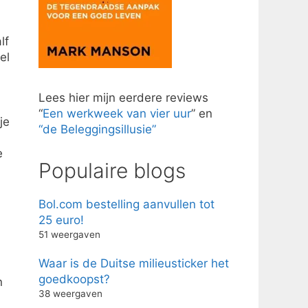
lf
el
Lees hier mijn eerdere reviews
“
Een werkweek van vier uur
” en
je
“de Beleggingsillusie”
e
Populaire blogs
Bol.com bestelling aanvullen tot
25 euro!
51 weergaven
Waar is de Duitse milieusticker het
goedkoopst?
n
38 weergaven