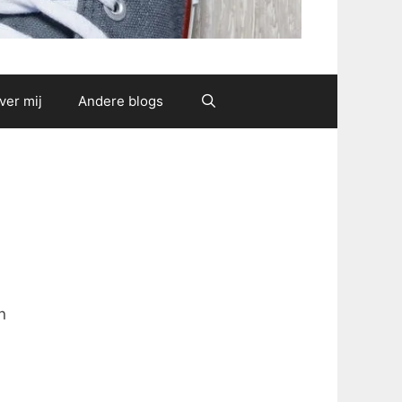
ver mij
Andere blogs
n