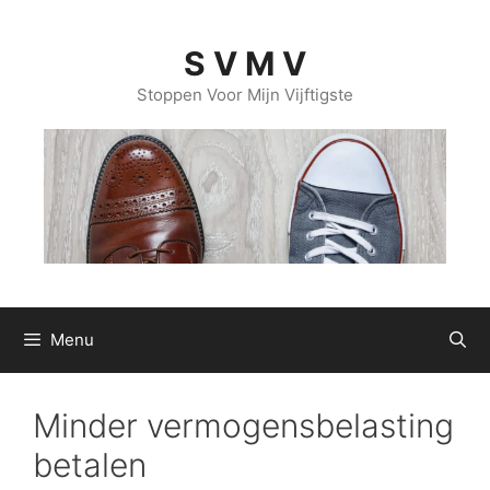
Ga
naar
S V M V
de
inhoud
Stoppen Voor Mijn Vijftigste
Menu
Minder vermogensbelasting
betalen