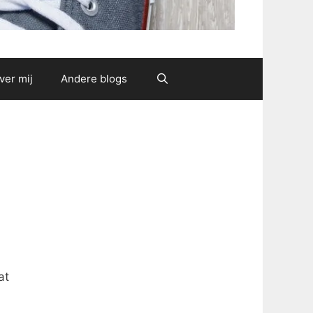
ver mij
Andere blogs
at