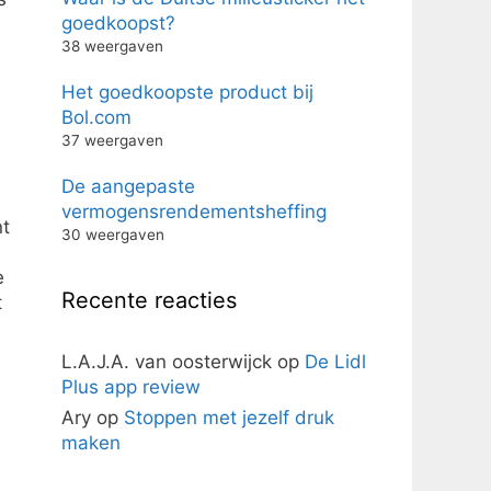
goedkoopst?
38 weergaven
Het goedkoopste product bij
Bol.com
37 weergaven
De aangepaste
vermogensrendementsheffing
nt
30 weergaven
e
Recente reacties
t
L.A.J.A. van oosterwijck
op
De Lidl
Plus app review
Ary
op
Stoppen met jezelf druk
maken