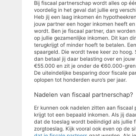
Bij fiscaal partnerschap wordt alles op éé
voordelig in het geval dat jullie erg vers
Heb jij een laag inkomen én hypotheekren
jouw partner een hoger inkomen heeft en
wordt. Ben je fiscaal partner, dan worden 
op jullie gezamenlijke inkomen. Dit kan d
terugkrijgt of minder hoeft te betalen. Ee
spaargeld. Die wordt twee keer zo hoog. 
dan betaal jij daar belasting over en jouw
€55.000 en zit je onder de €60.000-grens
De uiteindelijke besparing door fiscale par
oplopen tot honderden euro’s per jaar.
Nadelen van fiscaal partnerschap?
Er kunnen ook nadelen zitten aan fiscaal 
krijgt tot een bepaald inkomen. Als jij da
dat de toeslag wordt beëindigd als jullie 
zorgtoeslag. Kijk vooral ook even op de s
dat je fiscale partners
gaat worden. Als je