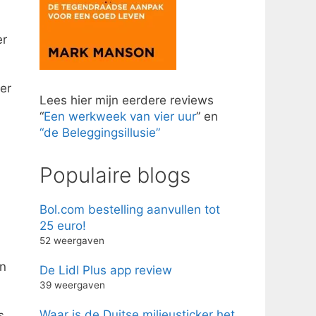
er
er
Lees hier mijn eerdere reviews
“
Een werkweek van vier uur
” en
“de Beleggingsillusie”
.
Populaire blogs
Bol.com bestelling aanvullen tot
25 euro!
52 weergaven
en
De Lidl Plus app review
39 weergaven
Waar is de Duitse milieusticker het
s