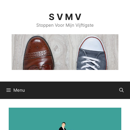
Ga
naar
S V M V
de
inhoud
Stoppen Voor Mijn Vijftigste
Menu