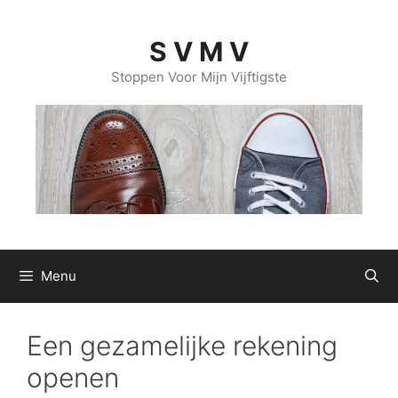
Ga
naar
S V M V
de
inhoud
Stoppen Voor Mijn Vijftigste
Menu
Een gezamelijke rekening
openen